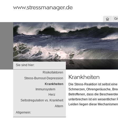
Gr
Sie sind hier:
Risikofaktoren
Stress-Burnout-Depression
Krankheiten
Die Stress-Reaktion ist selbst ei
Immunsystem
Schmerzen, Ohrengeräusche, Brech
Betroffenen, dass die Beschwerden
Herz
unterbrechen ist ein wesentlicher 
Selbstregulation vs. Krankheit
Leiden liegen diese Mechanismen
Altern
Allgemein: